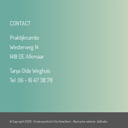
CONTACT
Praktijkruimte:
Westerweg 14
1418 DE Alkmaar
Tanja Olde Weghuis
Tel. 06 – 16 47 38 78
© Copyright 2026 - Kinderpraktijk Villa Kakelbont - Realisatie website:
JoStudio