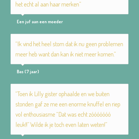
het echt al aan haar merken”
Een juf aan een moeder
“Ik vind het heel stom dat ik nu geen problemen
meer heb want dan kan ik niet meer komen.”
Bas (7 jaar)
“Toen ik Lilly gister ophaalde en we buiten
stonden gaf ze me een enorme knuffel en riep
vol enthousiasme “Dat was echt zóóóóóóó
leuk!!” Wilde ik je toch even laten weten!”